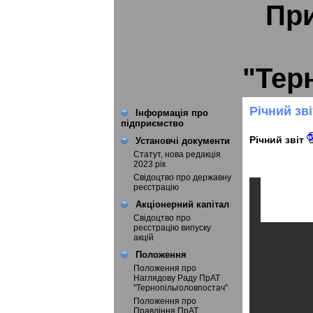
При
"Тер
Річний зві
Інформація про
підприємство
Річний звіт
Установчі документи
Статут, нова редакція
2023 рік
Свідоцтво про державну
реєстрацію
Акціонерний капітал
Свідоцтво про
реєстрацію випуску
акцій
Положення
Положення про
Наглядову Раду ПрАТ
"Тернопільголовпостач"
Положення про
Правління ПрАТ