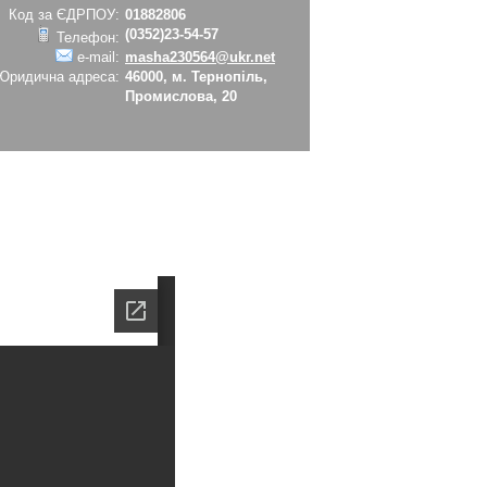
Код за ЄДРПОУ:
01882806
(0352)23-54-57
Телефон:
e-mail:
masha230564@ukr.net
Юридична адреса:
46000, м. Тернопіль,
Промислова, 20