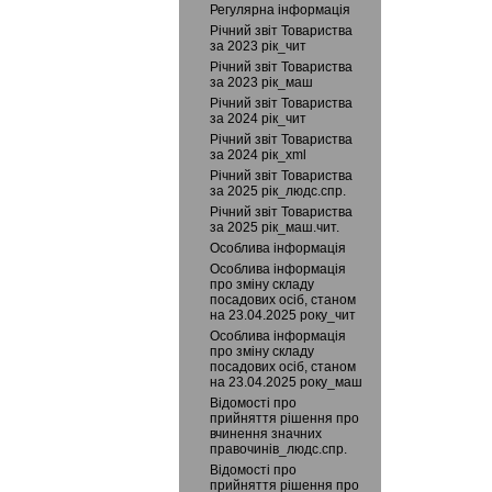
Регулярна інформація
Річний звіт Товариства
за 2023 рік_чит
Річний звіт Товариства
за 2023 рік_маш
Річний звіт Товариства
за 2024 рік_чит
Річний звіт Товариства
за 2024 рік_xml
Річний звіт Товариства
за 2025 рік_людс.спр.
Річний звіт Товариства
за 2025 рік_маш.чит.
Особлива інформація
Особлива інформація
про зміну складу
посадових осіб, станом
на 23.04.2025 року_чит
Особлива інформація
про зміну складу
посадових осіб, станом
на 23.04.2025 року_маш
Відомості про
прийняття рішення про
вчинення значних
правочинів_людс.спр.
Відомості про
прийняття рішення про