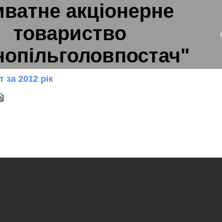
ватне акціонерне
товариство
нопільголовпостач"
т за 2012 рік