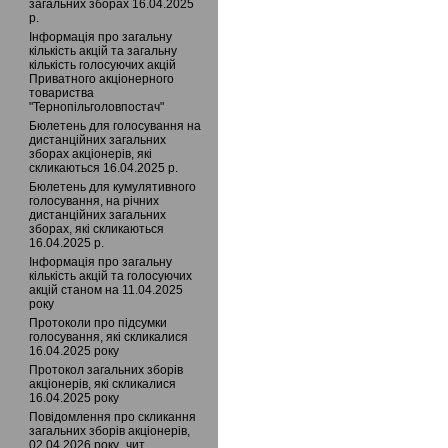
загальних зборах 16.04.2025
р.
Інформація про загальну
кількість акцій та загальну
кількість голосуючих акцій
Приватного акцiонерного
товариства
"Тернопільголовпостач"
Бюлетень для голосування на
дистанційних загальних
зборах акціонерів, які
скликаються 16.04.2025 р.
Бюлетень для кумулятивного
голосування, на річних
дистанційних загальних
зборах, які скликаються
16.04.2025 р.
Інформація про загальну
кількість акцій та голосуючих
акцій станом на 11.04.2025
року
Протоколи про підсумки
голосування, які скликалися
16.04.2025 року
Протокол загальних зборів
акціонерів, які скликалися
16.04.2025 року
Повідомлення про скликання
загальних зборів акціонерів,
02.04.2026 року_чит