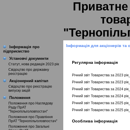
Приватне
това
"Тернопіль
Інформація для акціонерів та 
Інформація про
підприємство
Установчі документи
Регулярна інформація
Статут, нова редакція 2023 рік
Свідоцтво про державну
реєстрацію
Річний звіт Товариства за 2023 рі
Акціонерний капітал
Річний звіт Товариства за 2023 рі
Свідоцтво про реєстрацію
Річний звіт Товариства за 2024 рі
випуску акцій
Річний звіт Товариства за 2024 рі
Положення
Річний звіт Товариства за 2025 рі
Положення про Наглядову
Раду ПрАТ
Річний звіт Товариства за 2025 рі
"Тернопільголовпостач"
Положення про Правління
Особлива інформація
ПрАТ "Тернопільголовпостач"
Положення про Загальні