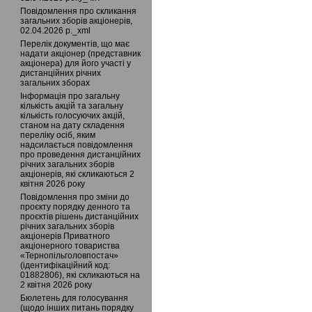
Повідомлення про скликання
загальних зборів акціонерів,
02.04.2026 р._xml
Перелік документів, що має
надати акціонер (представник
акціонера) для його участі у
дистанційних річних
загальних зборах
Інформація про загальну
кількість акцій та загальну
кількість голосуючих акцій,
станом на дату складення
переліку осіб, яким
надсилається повідомлення
про проведення дистанційних
річних загальних зборів
акціонерів, які скликаються 2
квітня 2026 року
Повідомлення про зміни до
проєкту порядку денного та
проєктів рішень дистанційних
річних загальних зборів
акціонерів Приватного
акціонерного товариства
«Тернопільголовпостач»
(ідентифікаційний код:
01882806), які скликаються на
2 квітня 2026 року
Бюлетень для голосування
(щодо інших питань порядку