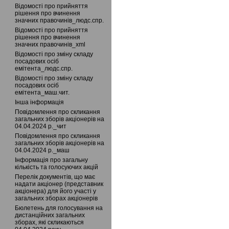
Відомості про прийняття
рішення про вчинення
значних правочинів_людс.спр.
Відомості про прийняття
рішення про вчинення
значних правочинів_xml
Відомості про зміну складу
посадових осіб
емітента_людс.спр.
Відомості про зміну складу
посадових осіб
емітента_маш.чит.
Інша інформація
Повідомлення про скликання
загальних зборів акціонерів на
04.04.2024 р._чит
Повідомлення про скликання
загальних зборів акціонерів на
04.04.2024 р._маш
Інформація про загальну
кількість та голосуючих акцій
Перелік документів, що має
надати акціонер (представник
акціонера) для його участі у
загальних зборах акціонерів
Бюлетень для голосування на
дистанційних загальних
зборах, які скликаються