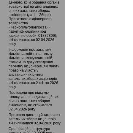
денного, крім обрання органів
товариства) на дистанційних
річних загальних зборах
акціонерів (далі – Збори)
Приватного акціонерного
товариства
«Тернопільголовпостач»
(ідентифікаційний код
юридично особи: 01882806),
які скликаються 02.04.2026
року
Інформація про загальну
кількість акцій та загальну
кількість голосуючих акцій,
станом на дату складення
переліку акціонерів, які мають
право на участь у
дистанційних річних
загальних зборах акціонерів,
які скликаються 2 квітня 2026
року
Протоколи про підсумки
голосування на дистанційних
річних загальних зборах
акціонерів, які скликалися
02.04.2026 року
Протокол дистанційних річних
загальних зборів акціонерів,
які скликалися 02.04.2026 року
Організаційна структура