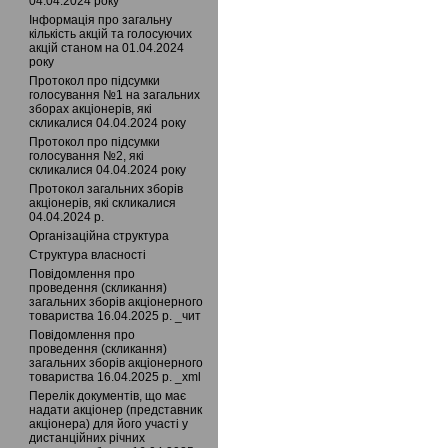
04.04.2024 року
Інформація про загальну
кількість акцій та голосуючих
акцій станом на 01.04.2024
року
Протокол про підсумки
голосування №1 на загальних
зборах акціонерів, які
скликалися 04.04.2024 року
Протокол про підсумки
голосування №2, які
скликалися 04.04.2024 року
Протокол загальних зборів
акціонерів, які скликалися
04.04.2024 р.
Організаційна структура
Структура власності
Повідомлення про
проведення (скликання)
загальних зборів акціонерного
товариства 16.04.2025 р. _чит
Повідомлення про
проведення (скликання)
загальних зборів акціонерного
товариства 16.04.2025 р. _xml
Перелік документів, що має
надати акціонер (представник
акціонера) для його участі у
дистанційних річних