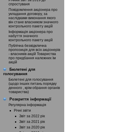
Річний звіт за 2019 до
спростуваня
Повідомлення акціонера про
укладання договору, за
наслідками виконання якого
він стане власником значного
контрольного пакету акцій
Інформація акціонера про
набуття значного
контрольного пакету акцій
Публічна безвідклична
пропозиція для всіх акціонерів
- власників акцій Товариства
про придбання належних їм
акцій
Бюлетені для
голосування
Бюлетені для голосування
(щодо інших питань порядку
денного , крім обрання органів
товариства)
Розкриття інформації
Регулярна інформація
Річні звіти
Звіт за 2022 рік
Звіт за 2021 рік
Звіт за 2020 рік