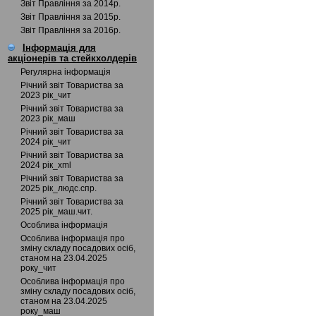
Звіт Правління за 2014р.
Звіт Правління за 2015р.
Звіт Правління за 2016р.
Інформація для
акціонерів та стейкхолдерів
Регулярна інформація
Річний звіт Товариства за
2023 рік_чит
Річний звіт Товариства за
2023 рік_маш
Річний звіт Товариства за
2024 рік_чит
Річний звіт Товариства за
2024 рік_xml
Річний звіт Товариства за
2025 рік_людс.спр.
Річний звіт Товариства за
2025 рік_маш.чит.
Особлива інформація
Особлива інформація про
зміну складу посадових осіб,
станом на 23.04.2025
року_чит
Особлива інформація про
зміну складу посадових осіб,
станом на 23.04.2025
року_маш