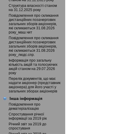
станом на 31.12.2025 року
Структура власності станом
на 31.12.2025 року
Повідомлення про скликання
дистанційних позачергових
загальних зборів акціонерів,
які скликаються 31.08.2026
року_маш.чит
Повідомлення про скликання
дистанційних позачергових
загальних зборів акціонерів,
які скликаються 31.08.2026
року_людс.спр.
Інформація про загальну
кількість акцій та голосуючих
акцій станом на 29.07.2026
року
Перелік документів, що має
надати акціонер (представник
акціонера) для його участі у
загальних зборах акціонерів
Інша інформація
Повідомлення про
дематеріалізацію
Спростування річної
інформації за 2019 рік
Річний звіт за 2019 до
спростуваня