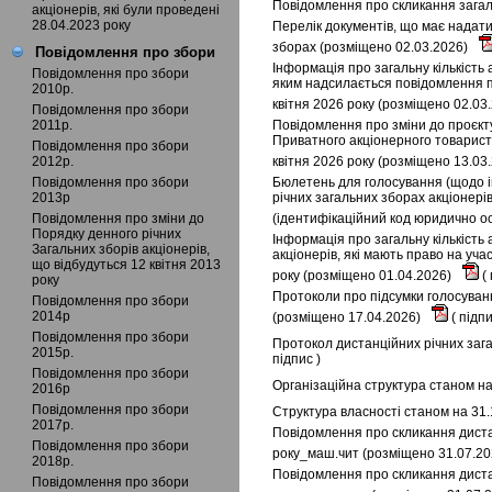
Повідомлення про скликання загаль
акціонерів, які були проведені
28.04.2023 року
Перелік документів, що має надати
зборах (розміщено 02.03.2026)
Повідомлення про збори
Інформація про загальну кількість 
Повідомлення про збори
яким надсилається повідомлення пр
2010р.
квітня 2026 року (розміщено 02.03
Повідомлення про збори
2011р.
Повідомлення про зміни до проєкту
Приватного акціонерного товариств
Повідомлення про збори
2012р.
квітня 2026 року (розміщено 13.03
Повідомлення про збори
Бюлетень для голосування (щодо і
2013р
річних загальних зборах акціонері
Повідомлення про зміни до
(ідентифікаційний код юридично ос
Порядку денного річних
Інформація про загальну кількість 
Загальних зборів акціонерів,
акціонерів, які мають право на уча
що відбудуться 12 квітня 2013
року (розміщено 01.04.2026)
(
року
Протоколи про підсумки голосуванн
Повідомлення про збори
2014р
(розміщено 17.04.2026)
(
підп
Повідомлення про збори
Протокол дистанційних річних зага
2015р.
підпис
)
Повідомлення про збори
Організаційна структура станом на
2016р
Повідомлення про збори
Структура власності станом на 31.
2017р.
Повідомлення про скликання дистан
Повідомлення про збори
року_маш.чит (розміщено 31.07.2
2018р.
Повідомлення про скликання дистан
Повідомлення про збори