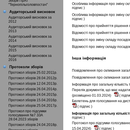
Збори ПрАТ
Особлива інформація про зміну скл
"Тернопільголовпостач"
підпис
)
Аудиторський висновок
Особлива інформація про зміну ск
Аудиторський висновок за
підпис
)
2012
Відомості про прийняття рішення 
Аудиторський висновок за
2013
Відомості про прийняття рішення 
Аудиторський висновок за
Відомості про зміну складу посадо
2014
Аудиторський висновок за
Відомості про зміну складу посадо
2015
Аудиторський висновок за
Інша інформація
2016
Протоколи зборів
Повідомлення про скликання загаль
Протокол зборів 25.02.2011р.
Повідомлення про скликання загал
Протокол зборів 28.04.2012р.
Протокол зборів 12.04.2013р.
Інформація про загальну кількість
Протокол зборів 26.04.2014р.
Перелік документів, що має надати
Протокол зборів 24.04.2015р.
(розміщено 01.03.2024)
(
підп
Протокол зборів 15.04.2016р.
Бюлетень для голосування на диста
Протокол зборів 25.04.2017р.
(
підпис
)
Протокол про підсумки
Інформація про загальну кількіст
голосування №7 ЗЗА
підпис
)
28.04.2023 зборів
Протокол про підсумки голосування
Протокол зборів 24.04.2018р.
15.04.2024)
(
підпис
)