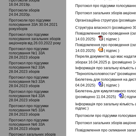
Протоколи зборів
16.04.2019р.
Протокол про підсумки голосування
Протоколи зборів
Протокол загальних зборів акціонер
24.04.2020р.
Протоколи про підсумки
Організаційна структура (розміще
голосування ЗЗА 30.04.2021
Структура власності (розміщено 3
рокузборів
Повідомлення про проведення (скл
Протокол про підсумки
голосування загальних зборів
14.03.2025)
(
підпис
)
акціонерів від 26.03.2022 року
Повідомлення про проведення (скл
Протокол про підсумки
14.03.2025)
(
підпис
)
голосування №1 ЗЗА
Перелік документів, що має надати
28.04.2023 зборів
зборах 16.04.2025 р. (розміщено 1
Протокол про підсумки
голосування №2 ЗЗА
Інформація про загальну кількість 
28.04.2023 зборів
"Тернопільголовпостач" (розміщен
Протокол про підсумки
Бюлетень для голосування на диста
голосування №3 ЗЗА
04.04.2025)
(
підпис
)
28.04.2023 зборів
Бюлетень для кумулятивного голосу
Протокол про підсумки
голосування №4 ЗЗА
(розміщено 11.04.2025)
(
підп
28.04.2023 зборів
Інформація про загальну кількість 
Протокол про підсумки
підпис
)
голосування №5 ЗЗА
28.04.2023 зборів
Протоколи про підсумки голосуванн
Протокол про підсумки
Протокол загальних зборів акціоне
голосування №6 ЗЗА
28.04.2023 зборів
Повідомлення про скликання загаль
Протокол загальних зборів