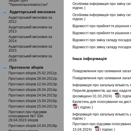
Збори ПрАТ
Особлива інформація про зміну скл
"Тернопільголовпостач"
підпис
)
Аудиторський висновок
Особлива інформація про зміну ск
Аудиторський висновок за
підпис
)
2012
Відомості про прийняття рішення 
Аудиторський висновок за
2013
Відомості про прийняття рішення 
Аудиторський висновок за
Відомості про зміну складу посадо
2014
Аудиторський висновок за
Відомості про зміну складу посадо
2015
Аудиторський висновок за
Інша інформація
2016
Протоколи зборів
Повідомлення про скликання загаль
Протокол зборів 25.02.2011р.
Повідомлення про скликання загал
Протокол зборів 28.04.2012р.
Протокол зборів 12.04.2013р.
Інформація про загальну кількість
Протокол зборів 26.04.2014р.
Перелік документів, що має надати
Протокол зборів 24.04.2015р.
(розміщено 01.03.2024)
(
підп
Протокол зборів 15.04.2016р.
Бюлетень для голосування на диста
Протокол зборів 25.04.2017р.
(
підпис
)
Протокол про підсумки
Інформація про загальну кількість
голосування №7 ЗЗА
підпис
)
28.04.2023 зборів
Протокол про підсумки голосування
Протокол зборів 24.04.2018р.
15.04.2024)
(
підпис
)