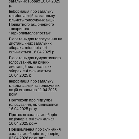
загальних зборах 16.04.2025
р.
Інформація про загальну
кількість акцій та загальну
кількість голосуючих акцій
Приватного акцiонерного
товариства
"Тернопільголовпостач"
Бюлетень для голосування на
дистанційних загальних
зборах акціонерів, які
скликаються 16.04.2025 р.
Бюлетень для кумулятивного
голосування, на річних
дистанційних загальних
зборах, які скликаються
16.04.2025 р.
Інформація про загальну
кількість акцій та голосуючих
акцій станом на 11.04.2025
року
Протоколи про підсумки
голосування, які скликалися
16.04.2025 року
Протокол загальних зборів
акціонерів, які скликалися
16.04.2025 року
Повідомлення про скликання
загальних зборів акціонерів,
02.04.2026 року_чит