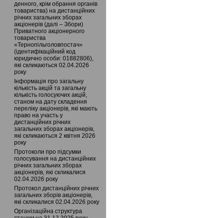
денного, крім обрання органів
товариства) на дистанційних
річних загальних зборах
акціонерів (далі – Збори)
Приватного акціонерного
товариства
«Тернопільголовпостач»
(ідентифікаційний код
юридично особи: 01882806),
які скликаються 02.04.2026
року
Інформація про загальну
кількість акцій та загальну
кількість голосуючих акцій,
станом на дату складення
переліку акціонерів, які мають
право на участь у
дистанційних річних
загальних зборах акціонерів,
які скликаються 2 квітня 2026
року
Протоколи про підсумки
голосування на дистанційних
річних загальних зборах
акціонерів, які скликалися
02.04.2026 року
Протокол дистанційних річних
загальних зборів акціонерів,
які скликалися 02.04.2026 року
Організаційна структура