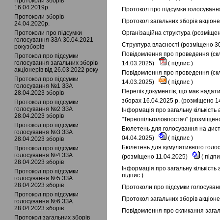
Протоколи зборів
16.04.2019р.
Протокол про підсумки голосування
Протоколи зборів
Протокол загальних зборів акціонер
24.04.2020р.
Протоколи про підсумки
Організаційна структура (розміще
голосування ЗЗА 30.04.2021
Структура власності (розміщено 3
рокузборів
Повідомлення про проведення (скл
Протокол про підсумки
голосування загальних зборів
14.03.2025)
(
підпис
)
акціонерів від 26.03.2022 року
Повідомлення про проведення (скл
Протокол про підсумки
14.03.2025)
(
підпис
)
голосування №1 ЗЗА
Перелік документів, що має надати
28.04.2023 зборів
зборах 16.04.2025 р. (розміщено 1
Протокол про підсумки
голосування №2 ЗЗА
Інформація про загальну кількість 
28.04.2023 зборів
"Тернопільголовпостач" (розміщен
Протокол про підсумки
Бюлетень для голосування на диста
голосування №3 ЗЗА
04.04.2025)
(
підпис
)
28.04.2023 зборів
Бюлетень для кумулятивного голосу
Протокол про підсумки
голосування №4 ЗЗА
(розміщено 11.04.2025)
(
підп
28.04.2023 зборів
Інформація про загальну кількість 
Протокол про підсумки
підпис
)
голосування №5 ЗЗА
28.04.2023 зборів
Протоколи про підсумки голосуванн
Протокол про підсумки
Протокол загальних зборів акціоне
голосування №6 ЗЗА
28.04.2023 зборів
Повідомлення про скликання загаль
Протокол загальних зборів