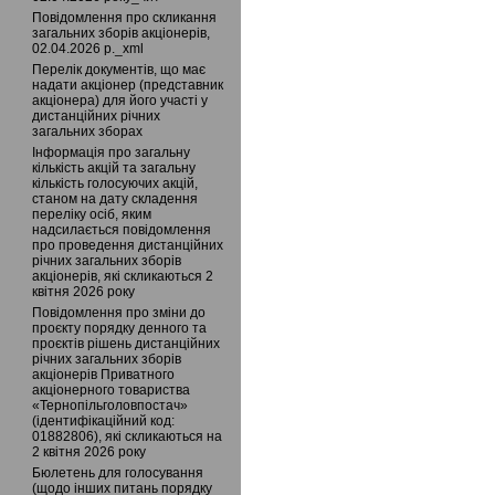
Повідомлення про скликання
загальних зборів акціонерів,
02.04.2026 р._xml
Перелік документів, що має
надати акціонер (представник
акціонера) для його участі у
дистанційних річних
загальних зборах
Інформація про загальну
кількість акцій та загальну
кількість голосуючих акцій,
станом на дату складення
переліку осіб, яким
надсилається повідомлення
про проведення дистанційних
річних загальних зборів
акціонерів, які скликаються 2
квітня 2026 року
Повідомлення про зміни до
проєкту порядку денного та
проєктів рішень дистанційних
річних загальних зборів
акціонерів Приватного
акціонерного товариства
«Тернопільголовпостач»
(ідентифікаційний код:
01882806), які скликаються на
2 квітня 2026 року
Бюлетень для голосування
(щодо інших питань порядку