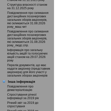
станом на 31.12.2025 року
Структура власності станом
на 31.12.2025 року
Повідомлення про скликання
дистанційних позачергових
загальних зборів акціонерів,
які скликаються 31.08.2026
року_маш.чит
Повідомлення про скликання
дистанційних позачергових
загальних зборів акціонерів,
які скликаються 31.08.2026
року_людс.спр.
Інформація про загальну
кількість акцій та голосуючих
акцій станом на 29.07.2026
року
Перелік документів, що має
надати акціонер (представник
акціонера) для його участі у
загальних зборах акціонерів
Інша інформація
Повідомлення про
дематеріалізацію
Спростування річної
інформації за 2019 рік
Річний звіт за 2019 до
спростуваня