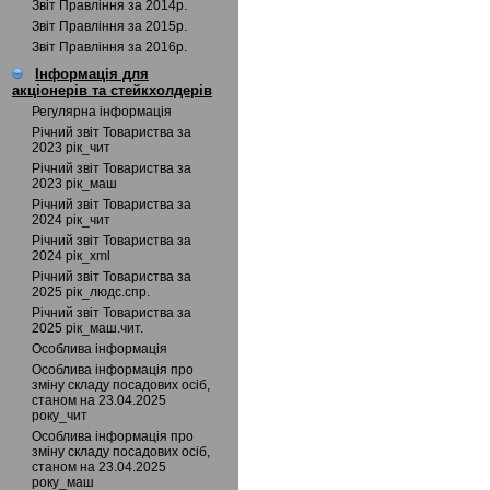
Звіт Правління за 2014р.
Звіт Правління за 2015р.
Звіт Правління за 2016р.
Інформація для
акціонерів та стейкхолдерів
Регулярна інформація
Річний звіт Товариства за
2023 рік_чит
Річний звіт Товариства за
2023 рік_маш
Річний звіт Товариства за
2024 рік_чит
Річний звіт Товариства за
2024 рік_xml
Річний звіт Товариства за
2025 рік_людс.спр.
Річний звіт Товариства за
2025 рік_маш.чит.
Особлива інформація
Особлива інформація про
зміну складу посадових осіб,
станом на 23.04.2025
року_чит
Особлива інформація про
зміну складу посадових осіб,
станом на 23.04.2025
року_маш