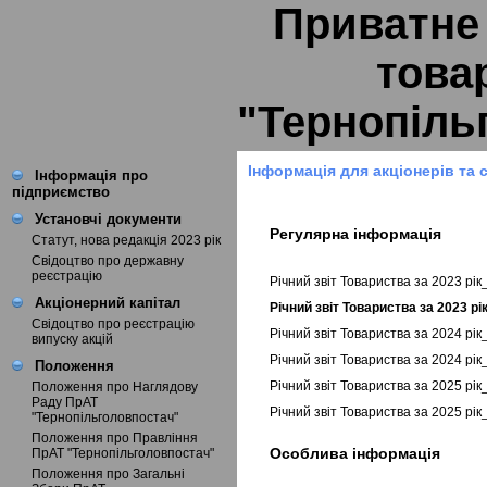
Приватне
това
"Тернопіль
Інформація для акціонерів та 
Інформація про
підприємство
Установчі документи
Регулярна інформація
Статут, нова редакція 2023 рік
Свідоцтво про державну
реєстрацію
Річний звіт Товариства за 2023 рі
Акціонерний капітал
Річний звіт Товариства за 2023 р
Свідоцтво про реєстрацію
Річний звіт Товариства за 2024 рі
випуску акцій
Річний звіт Товариства за 2024 рі
Положення
Річний звіт Товариства за 2025 рі
Положення про Наглядову
Раду ПрАТ
Річний звіт Товариства за 2025 рі
"Тернопільголовпостач"
Положення про Правління
Особлива інформація
ПрАТ "Тернопільголовпостач"
Положення про Загальні