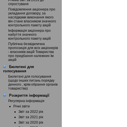
Річний звіт за 2019 до
спростуваня
Повідомлення акціонера про
укладання договору, за
наслідками виконання якого
він стане власником значного
контрольного пакету акцій
Інформація акціонера про
набуття значного
контрольного пакету акцій
Публічна безвідклична
пропозиція для всіх акціонерів
- власників акцій Товариства
про придбання належних їм
акцій
Бюлетені для
голосування
Бюлетені для голосування
(щодо інших питань порядку
денного , крім обрання органів
товариства)
Розкриття інформації
Регулярна інформація
Річні звіти
Звіт за 2022 рік
Звіт за 2021 рік
Звіт за 2020 рік