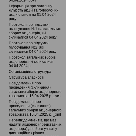
04.04.2024 року
Інформація про загальну
кількість акцій та голосуючих
акцій станом на 01.04.2024
року
Протокол про підсумки
голосування №1 на загальних
зборах акціонерів, які
скликалися 04.04.2024 року
Протокол про підсумки
голосування №2, які
скликалися 04.04.2024 року
Протокол загальних зборів
акціонерів, які скликалися
04.04.2024 р.
Організаційна структура
Структура власності
Повідомлення про
проведення (скликання)
загальних зборів акціонерного
товариства 16.04.2025 р. _чит
Повідомлення про
проведення (скликання)
загальних зборів акціонерного
товариства 16.04.2025 р. _xml
Перелік документів, що має
надати акціонер (представник
акціонера) для його участі у
дистанційних річних