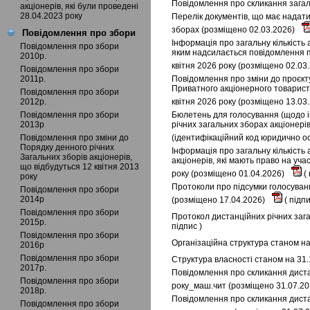
Повідомлення про скликання загаль
акціонерів, які були проведені
28.04.2023 року
Перелік документів, що має надати
зборах (розміщено 02.03.2026)
Повідомлення про збори
Інформація про загальну кількість 
Повідомлення про збори
яким надсилається повідомлення пр
2010р.
квітня 2026 року (розміщено 02.03
Повідомлення про збори
2011р.
Повідомлення про зміни до проєкту
Приватного акціонерного товариств
Повідомлення про збори
2012р.
квітня 2026 року (розміщено 13.03
Повідомлення про збори
Бюлетень для голосування (щодо і
2013р
річних загальних зборах акціонері
Повідомлення про зміни до
(ідентифікаційний код юридично ос
Порядку денного річних
Інформація про загальну кількість 
Загальних зборів акціонерів,
акціонерів, які мають право на уча
що відбудуться 12 квітня 2013
року (розміщено 01.04.2026)
(
року
Протоколи про підсумки голосуванн
Повідомлення про збори
2014р
(розміщено 17.04.2026)
(
підп
Повідомлення про збори
Протокол дистанційних річних зага
2015р.
підпис
)
Повідомлення про збори
Організаційна структура станом на
2016р
Повідомлення про збори
Структура власності станом на 31.
2017р.
Повідомлення про скликання дистан
Повідомлення про збори
року_маш.чит (розміщено 31.07.2
2018р.
Повідомлення про скликання дистан
Повідомлення про збори