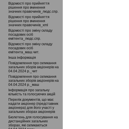
Відомості про прийняття
рішення про вчинення
значних правочинів_людс.спр.
Відомості про прийняття
рішення про вчинення
значних правочинів_xml
Відомості про зміну складу
посадових осіб
емітента_людс.спр.
Відомості про зміну складу
посадових осіб
емітента_маш.чит.
Інша інформація
Повідомлення про скликання
загальних зборів акціонерів на
04.04.2024 р._чит
Повідомлення про скликання
загальних зборів акціонерів на
04.04.2024 р._маш
Інформація про загальну
кількість та голосуючих акцій
Перелік документів, що має
надати акціонер (представник
акціонера) для його участі у
загальних зборах акціонерів
Бюлетень для голосування на
дистанційних загальних
зборах, які скликаються