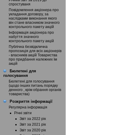
Річний звіт за 2019 до
спростуваня
Повідомлення акціонера про
укладання договору, за
наслідками виконання якого
він стане власником значного
контрольного пакету акцій
Інформація акціонера про
набуття значного
контрольного пакету акцій
Публічна безвідклична
пропозиція для всіх акціонерів
- власників акцій Товариства
про придбання належних їм
акцій
Бюлетені для
голосування
Бюлетені для голосування
(щодо інших питань порядку
денного , крім обрання органів
товариства)
Розкриття інформації
Регулярна інформація
Річні звіти
Звіт за 2022 рік
Звіт за 2021 рік
Звіт за 2020 рік