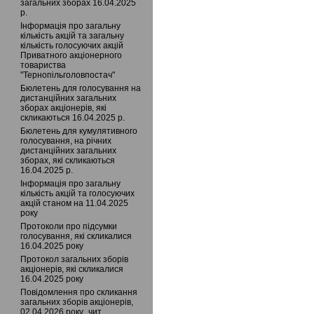
загальних зборах 16.04.2025
р.
Інформація про загальну
кількість акцій та загальну
кількість голосуючих акцій
Приватного акцiонерного
товариства
"Тернопільголовпостач"
Бюлетень для голосування на
дистанційних загальних
зборах акціонерів, які
скликаються 16.04.2025 р.
Бюлетень для кумулятивного
голосування, на річних
дистанційних загальних
зборах, які скликаються
16.04.2025 р.
Інформація про загальну
кількість акцій та голосуючих
акцій станом на 11.04.2025
року
Протоколи про підсумки
голосування, які скликалися
16.04.2025 року
Протокол загальних зборів
акціонерів, які скликалися
16.04.2025 року
Повідомлення про скликання
загальних зборів акціонерів,
02.04.2026 року_чит