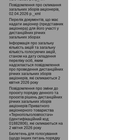
Повідомлення про скликання
загальних зборів акціонерів,
02.04.2026 р._xml
Перелік документів, що має
надати акціонер (представник
акціонера) для його участі у
дистанційних річних
загальних зборах
Інформація про загальну
кількість акцій та загальну
кількість голосуючих акцій,
станом на дату складення
переліку осіб, яким
надсилається повідомлення
про проведення дистанційних
річних загальних зборів
акціонерів, які скликаються 2
квітня 2026 року
Повідомлення про зміни до
проєкту порядку денного та
проєктів рішень дистанційних
річних загальних зборів
акціонерів Приватного
акціонерного товариства
«Тернопільголовпостач»
(ідентифікаційний код:
01882806), які скликаються на
2 квітня 2026 року
Бюлетень для голосування
(щодо інших питань порядку