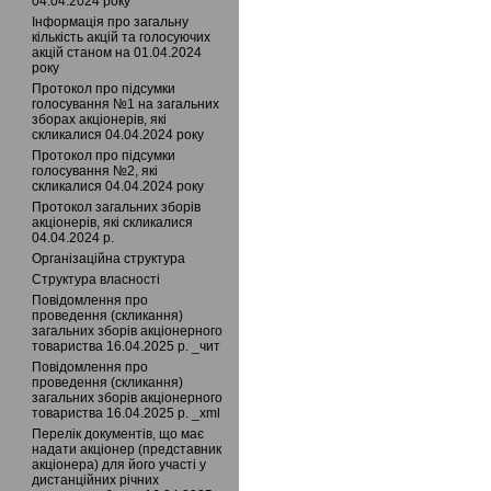
04.04.2024 року
Інформація про загальну
кількість акцій та голосуючих
акцій станом на 01.04.2024
року
Протокол про підсумки
голосування №1 на загальних
зборах акціонерів, які
скликалися 04.04.2024 року
Протокол про підсумки
голосування №2, які
скликалися 04.04.2024 року
Протокол загальних зборів
акціонерів, які скликалися
04.04.2024 р.
Організаційна структура
Структура власності
Повідомлення про
проведення (скликання)
загальних зборів акціонерного
товариства 16.04.2025 р. _чит
Повідомлення про
проведення (скликання)
загальних зборів акціонерного
товариства 16.04.2025 р. _xml
Перелік документів, що має
надати акціонер (представник
акціонера) для його участі у
дистанційних річних