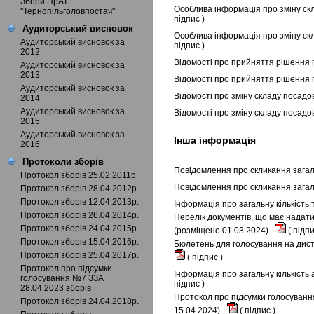
Збори ПрАТ
Особлива інформація про зміну скл
"Тернопільголовпостач"
підпис
)
Аудиторський висновок
Особлива інформація про зміну ск
Аудиторський висновок за
підпис
)
2012
Відомості про прийняття рішення 
Аудиторський висновок за
2013
Відомості про прийняття рішення 
Аудиторський висновок за
Відомості про зміну складу посадо
2014
Аудиторський висновок за
Відомості про зміну складу посадо
2015
Аудиторський висновок за
Інша інформація
2016
Протоколи зборів
Повідомлення про скликання загаль
Протокол зборів 25.02.2011р.
Повідомлення про скликання загал
Протокол зборів 28.04.2012р.
Протокол зборів 12.04.2013р.
Інформація про загальну кількість
Протокол зборів 26.04.2014р.
Перелік документів, що має надати
Протокол зборів 24.04.2015р.
(розміщено 01.03.2024)
(
підп
Протокол зборів 15.04.2016р.
Бюлетень для голосування на диста
Протокол зборів 25.04.2017р.
(
підпис
)
Протокол про підсумки
Інформація про загальну кількість
голосування №7 ЗЗА
підпис
)
28.04.2023 зборів
Протокол про підсумки голосування
Протокол зборів 24.04.2018р.
15.04.2024)
(
підпис
)