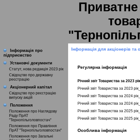
Приватне
това
"Тернопіль
Інформація для акціонерів та 
Інформація про
підприємство
Установчі документи
Регулярна інформація
Статут, нова редакція 2023 рік
Свідоцтво про державну
реєстрацію
Річний звіт Товариства за 2023 р
Акціонерний капітал
Річний звіт Товариства за 2023 рі
Свідоцтво про реєстрацію
Річний звіт Товариства за 2024 рі
випуску акцій
Річний звіт Товариства за 2024 рі
Положення
Річний звіт Товариства за 2025 рі
Положення про Наглядову
Раду ПрАТ
Річний звіт Товариства за 2025 рі
"Тернопільголовпостач"
Положення про Правління
Особлива інформація
ПрАТ "Тернопільголовпостач"
Положення про Загальні