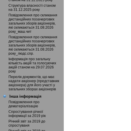
станом на 31.12.2025 року
Структура власності станом
на 31.12.2025 року
Повідомлення про скликання
дистанційних позачергових
загальних зборів акціонерів,
які скликаються 31.08.2026
року_маш.чит
Повідомлення про скликання
дистанційних позачергових
загальних зборів акціонерів,
які скликаються 31.08.2026
року_людс.спр.
Інформація про загальну
кількість акцій та голосуючих
акцій станом на 29.07.2026
року
Перелік документів, що має
надати акціонер (представник
акціонера) для його участі у
загальних зборах акціонерів
Інша інформація
Повідомлення про
дематеріалізацію
Спростування річної
інформації за 2019 рік
Річний звіт за 2019 до
спростуваня