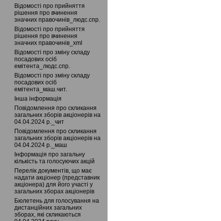
Відомості про прийняття
рішення про вчинення
значних правочинів_людс.спр.
Відомості про прийняття
рішення про вчинення
значних правочинів_xml
Відомості про зміну складу
посадових осіб
емітента_людс.спр.
Відомості про зміну складу
посадових осіб
емітента_маш.чит.
Інша інформація
Повідомлення про скликання
загальних зборів акціонерів на
04.04.2024 р._чит
Повідомлення про скликання
загальних зборів акціонерів на
04.04.2024 р._маш
Інформація про загальну
кількість та голосуючих акцій
Перелік документів, що має
надати акціонер (представник
акціонера) для його участі у
загальних зборах акціонерів
Бюлетень для голосування на
дистанційних загальних
зборах, які скликаються