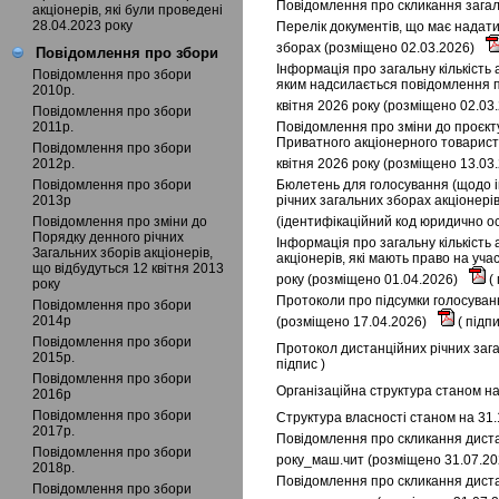
Повідомлення про скликання загаль
акціонерів, які були проведені
28.04.2023 року
Перелік документів, що має надати
зборах (розміщено 02.03.2026)
Повідомлення про збори
Інформація про загальну кількість 
Повідомлення про збори
яким надсилається повідомлення пр
2010р.
квітня 2026 року (розміщено 02.03
Повідомлення про збори
2011р.
Повідомлення про зміни до проєкту
Приватного акціонерного товариств
Повідомлення про збори
2012р.
квітня 2026 року (розміщено 13.03
Повідомлення про збори
Бюлетень для голосування (щодо і
2013р
річних загальних зборах акціонері
Повідомлення про зміни до
(ідентифікаційний код юридично ос
Порядку денного річних
Інформація про загальну кількість 
Загальних зборів акціонерів,
акціонерів, які мають право на уча
що відбудуться 12 квітня 2013
року (розміщено 01.04.2026)
(
року
Протоколи про підсумки голосуванн
Повідомлення про збори
2014р
(розміщено 17.04.2026)
(
підп
Повідомлення про збори
Протокол дистанційних річних зага
2015р.
підпис
)
Повідомлення про збори
Організаційна структура станом на
2016р
Повідомлення про збори
Структура власності станом на 31.
2017р.
Повідомлення про скликання дистан
Повідомлення про збори
року_маш.чит (розміщено 31.07.2
2018р.
Повідомлення про скликання дистан
Повідомлення про збори