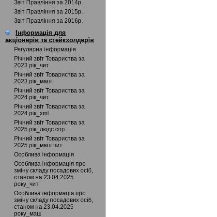
Звіт Правління за 2014р.
Звіт Правління за 2015р.
Звіт Правління за 2016р.
Інформація для
акціонерів та стейкхолдерів
Регулярна інформація
Річний звіт Товариства за
2023 рік_чит
Річний звіт Товариства за
2023 рік_маш
Річний звіт Товариства за
2024 рік_чит
Річний звіт Товариства за
2024 рік_xml
Річний звіт Товариства за
2025 рік_людс.спр.
Річний звіт Товариства за
2025 рік_маш.чит.
Особлива інформація
Особлива інформація про
зміну складу посадових осіб,
станом на 23.04.2025
року_чит
Особлива інформація про
зміну складу посадових осіб,
станом на 23.04.2025
року_маш