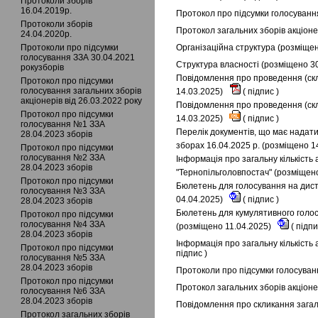
Протоколи зборів
16.04.2019р.
Протокол про підсумки голосування
Протоколи зборів
Протокол загальних зборів акціонер
24.04.2020р.
Протоколи про підсумки
Організаційна структура (розміще
голосування ЗЗА 30.04.2021
Структура власності (розміщено 3
рокузборів
Повідомлення про проведення (скл
Протокол про підсумки
голосування загальних зборів
14.03.2025)
(
підпис
)
акціонерів від 26.03.2022 року
Повідомлення про проведення (скл
Протокол про підсумки
14.03.2025)
(
підпис
)
голосування №1 ЗЗА
Перелік документів, що має надати
28.04.2023 зборів
зборах 16.04.2025 р. (розміщено 1
Протокол про підсумки
голосування №2 ЗЗА
Інформація про загальну кількість 
28.04.2023 зборів
"Тернопільголовпостач" (розміщен
Протокол про підсумки
Бюлетень для голосування на диста
голосування №3 ЗЗА
04.04.2025)
(
підпис
)
28.04.2023 зборів
Бюлетень для кумулятивного голосу
Протокол про підсумки
голосування №4 ЗЗА
(розміщено 11.04.2025)
(
підп
28.04.2023 зборів
Інформація про загальну кількість 
Протокол про підсумки
підпис
)
голосування №5 ЗЗА
28.04.2023 зборів
Протоколи про підсумки голосуванн
Протокол про підсумки
Протокол загальних зборів акціоне
голосування №6 ЗЗА
28.04.2023 зборів
Повідомлення про скликання загаль
Протокол загальних зборів