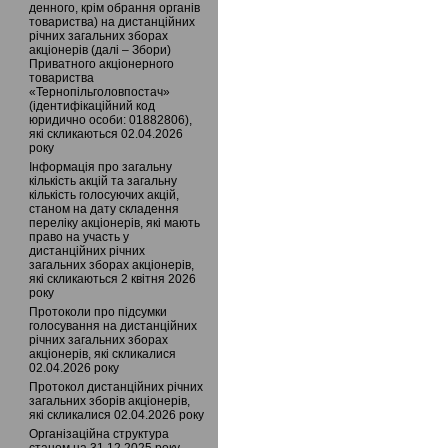
денного, крім обрання органів
товариства) на дистанційних
річних загальних зборах
акціонерів (далі – Збори)
Приватного акціонерного
товариства
«Тернопільголовпостач»
(ідентифікаційний код
юридично особи: 01882806),
які скликаються 02.04.2026
року
Інформація про загальну
кількість акцій та загальну
кількість голосуючих акцій,
станом на дату складення
переліку акціонерів, які мають
право на участь у
дистанційних річних
загальних зборах акціонерів,
які скликаються 2 квітня 2026
року
Протоколи про підсумки
голосування на дистанційних
річних загальних зборах
акціонерів, які скликалися
02.04.2026 року
Протокол дистанційних річних
загальних зборів акціонерів,
які скликалися 02.04.2026 року
Організаційна структура