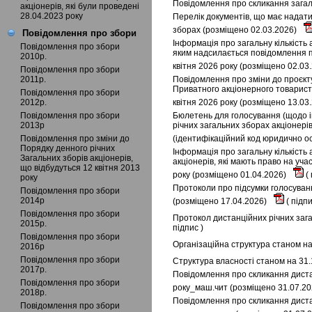
Повідомлення про скликання загаль
акціонерів, які були проведені
28.04.2023 року
Перелік документів, що має надати
зборах (розміщено 02.03.2026)
Повідомлення про збори
Інформація про загальну кількість 
Повідомлення про збори
яким надсилається повідомлення пр
2010р.
квітня 2026 року (розміщено 02.03
Повідомлення про збори
2011р.
Повідомлення про зміни до проєкту
Приватного акціонерного товариств
Повідомлення про збори
2012р.
квітня 2026 року (розміщено 13.03
Повідомлення про збори
Бюлетень для голосування (щодо і
2013р
річних загальних зборах акціонері
Повідомлення про зміни до
(ідентифікаційний код юридично ос
Порядку денного річних
Інформація про загальну кількість 
Загальних зборів акціонерів,
акціонерів, які мають право на уча
що відбудуться 12 квітня 2013
року (розміщено 01.04.2026)
(
року
Протоколи про підсумки голосуванн
Повідомлення про збори
2014р
(розміщено 17.04.2026)
(
підп
Повідомлення про збори
Протокол дистанційних річних зага
2015р.
підпис
)
Повідомлення про збори
Організаційна структура станом на
2016р
Повідомлення про збори
Структура власності станом на 31.
2017р.
Повідомлення про скликання дистан
Повідомлення про збори
року_маш.чит (розміщено 31.07.2
2018р.
Повідомлення про скликання дистан
Повідомлення про збори