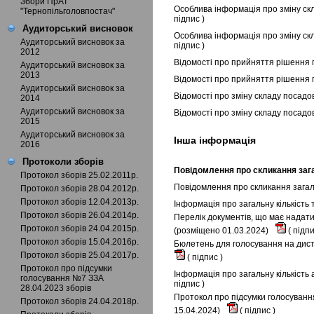
Збори ПрАТ
Особлива інформація про зміну скл
"Тернопільголовпостач"
підпис
)
Аудиторський висновок
Особлива інформація про зміну ск
Аудиторський висновок за
підпис
)
2012
Відомості про прийняття рішення 
Аудиторський висновок за
2013
Відомості про прийняття рішення 
Аудиторський висновок за
Відомості про зміну складу посадо
2014
Аудиторський висновок за
Відомості про зміну складу посадо
2015
Аудиторський висновок за
Інша інформація
2016
Протоколи зборів
Повідомлення про скликання загал
Протокол зборів 25.02.2011р.
Повідомлення про скликання загал
Протокол зборів 28.04.2012р.
Протокол зборів 12.04.2013р.
Інформація про загальну кількість
Протокол зборів 26.04.2014р.
Перелік документів, що має надати
Протокол зборів 24.04.2015р.
(розміщено 01.03.2024)
(
підп
Протокол зборів 15.04.2016р.
Бюлетень для голосування на диста
Протокол зборів 25.04.2017р.
(
підпис
)
Протокол про підсумки
Інформація про загальну кількість
голосування №7 ЗЗА
підпис
)
28.04.2023 зборів
Протокол про підсумки голосування
Протокол зборів 24.04.2018р.
15.04.2024)
(
підпис
)