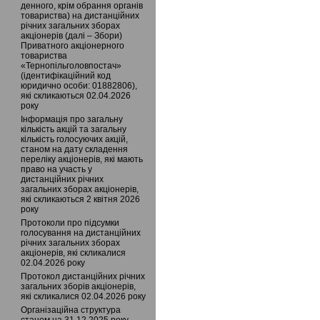
денного, крім обрання органів
товариства) на дистанційних
річних загальних зборах
акціонерів (далі – Збори)
Приватного акціонерного
товариства
«Тернопільголовпостач»
(ідентифікаційний код
юридично особи: 01882806),
які скликаються 02.04.2026
року
Інформація про загальну
кількість акцій та загальну
кількість голосуючих акцій,
станом на дату складення
переліку акціонерів, які мають
право на участь у
дистанційних річних
загальних зборах акціонерів,
які скликаються 2 квітня 2026
року
Протоколи про підсумки
голосування на дистанційних
річних загальних зборах
акціонерів, які скликалися
02.04.2026 року
Протокол дистанційних річних
загальних зборів акціонерів,
які скликалися 02.04.2026 року
Організаційна структура