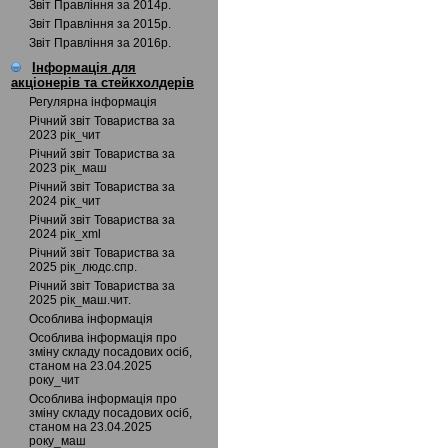
Звіт Правління за 2014р.
Звіт Правління за 2015р.
Звіт Правління за 2016р.
Інформація для
акціонерів та стейкхолдерів
Регулярна інформація
Річний звіт Товариства за
2023 рік_чит
Річний звіт Товариства за
2023 рік_маш
Річний звіт Товариства за
2024 рік_чит
Річний звіт Товариства за
2024 рік_xml
Річний звіт Товариства за
2025 рік_людс.спр.
Річний звіт Товариства за
2025 рік_маш.чит.
Особлива інформація
Особлива інформація про
зміну складу посадових осіб,
станом на 23.04.2025
року_чит
Особлива інформація про
зміну складу посадових осіб,
станом на 23.04.2025
року_маш