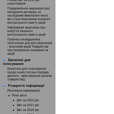
Річний звіт за 2019 до
спростуваня
Повідомлення акціонера про
укладання договору, за
наслідками виконання якого
він стане власником значного
контрольного пакету акцій
Інформація акціонера про
набуття значного
контрольного пакету акцій
Публічна безвідклична
пропозиція для всіх акціонерів
- власників акцій Товариства
про придбання належних їм
акцій
Бюлетені для
голосування
Бюлетені для голосування
(щодо інших питань порядку
денного , крім обрання органів
товариства)
Розкриття інформації
Регулярна інформація
Річні звіти
Звіт за 2022 рік
Звіт за 2021 рік
Звіт за 2020 рік