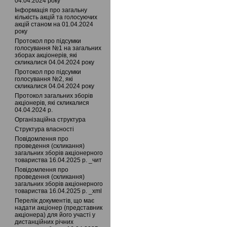
04.04.2024 року
Інформація про загальну
кількість акцій та голосуючих
акцій станом на 01.04.2024
року
Протокол про підсумки
голосування №1 на загальних
зборах акціонерів, які
скликалися 04.04.2024 року
Протокол про підсумки
голосування №2, які
скликалися 04.04.2024 року
Протокол загальних зборів
акціонерів, які скликалися
04.04.2024 р.
Організаційна структура
Структура власності
Повідомлення про
проведення (скликання)
загальних зборів акціонерного
товариства 16.04.2025 р. _чит
Повідомлення про
проведення (скликання)
загальних зборів акціонерного
товариства 16.04.2025 р. _xml
Перелік документів, що має
надати акціонер (представник
акціонера) для його участі у
дистанційних річних