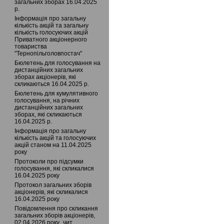
загальних зборах 16.04.2025
р.
Інформація про загальну
кількість акцій та загальну
кількість голосуючих акцій
Приватного акцiонерного
товариства
"Тернопільголовпостач"
Бюлетень для голосування на
дистанційних загальних
зборах акціонерів, які
скликаються 16.04.2025 р.
Бюлетень для кумулятивного
голосування, на річних
дистанційних загальних
зборах, які скликаються
16.04.2025 р.
Інформація про загальну
кількість акцій та голосуючих
акцій станом на 11.04.2025
року
Протоколи про підсумки
голосування, які скликалися
16.04.2025 року
Протокол загальних зборів
акціонерів, які скликалися
16.04.2025 року
Повідомлення про скликання
загальних зборів акціонерів,
02.04.2026 року_чит