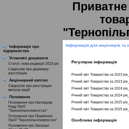
Приватне
това
"Тернопіль
Інформація для акціонерів та 
Інформація про
підприємство
Установчі документи
Регулярна інформація
Статут, нова редакція 2023 рік
Свідоцтво про державну
реєстрацію
Річний звіт Товариства за 2023 рі
Акціонерний капітал
Річний звіт Товариства за 2023 рі
Свідоцтво про реєстрацію
Річний звіт Товариства за 2024 рі
випуску акцій
Річний звіт Товариства за 2024 рі
Положення
Річний звіт Товариства за 2025 рі
Положення про Наглядову
Раду ПрАТ
Річний звіт Товариства за 2025 рі
"Тернопільголовпостач"
Положення про Правління
Особлива інформація
ПрАТ "Тернопільголовпостач"
Положення про Загальні