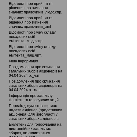
Відомості про прийняття
рішення про вчинення
значних правочинів_людс.спр.
Відомості про прийняття
рішення про вчинення
значних правочинів_xml
Відомості про зміну складу
посадових осіб
емітента_людс.спр.
Відомості про зміну складу
посадових осіб
емітента_маш.чит.
Інша інформація
Повідомлення про скликання
загальних зборів акціонерів на
04.04.2024 р._чит
Повідомлення про скликання
загальних зборів акціонерів на
04.04.2024 р._маш
Інформація про загальну
кількість та голосуючих акцій
Перелік документів, що має
надати акціонер (представник
акціонера) для його участі у
загальних зборах акціонерів
Бюлетень для голосування на
дистанційних загальних
зборах, які скликаються