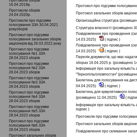
Протоколи зборів
16.04.2019р.
Протокол про підсумки голосування
Протоколи зборів
Протокол загальних зборів акціонер
24.04.2020р.
Протоколи про підсумки
Організаційна структура (розміще
голосування ЗЗА 30.04.2021
Структура власності (розміщено 3
рокузборів
Повідомлення про проведення (скл
Протокол про підсумки
голосування загальних зборів
14.03.2025)
(
підпис
)
акціонерів від 26.03.2022 року
Повідомлення про проведення (скл
Протокол про підсумки
14.03.2025)
(
підпис
)
голосування №1 ЗЗА
Перелік документів, що має надати
28.04.2023 зборів
зборах 16.04.2025 р. (розміщено 1
Протокол про підсумки
голосування №2 ЗЗА
Інформація про загальну кількість 
28.04.2023 зборів
"Тернопільголовпостач" (розміщен
Протокол про підсумки
Бюлетень для голосування на диста
голосування №3 ЗЗА
04.04.2025)
(
підпис
)
28.04.2023 зборів
Бюлетень для кумулятивного голосу
Протокол про підсумки
голосування №4 ЗЗА
(розміщено 11.04.2025)
(
підп
28.04.2023 зборів
Інформація про загальну кількість 
Протокол про підсумки
підпис
)
голосування №5 ЗЗА
28.04.2023 зборів
Протоколи про підсумки голосуванн
Протокол про підсумки
Протокол загальних зборів акціоне
голосування №6 ЗЗА
28.04.2023 зборів
Повідомлення про скликання загаль
Протокол загальних зборів