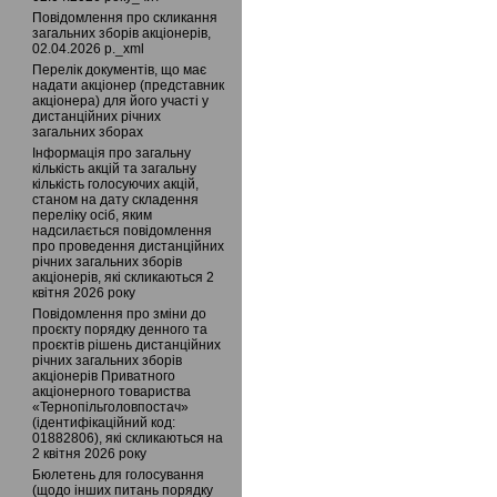
Повідомлення про скликання
загальних зборів акціонерів,
02.04.2026 р._xml
Перелік документів, що має
надати акціонер (представник
акціонера) для його участі у
дистанційних річних
загальних зборах
Інформація про загальну
кількість акцій та загальну
кількість голосуючих акцій,
станом на дату складення
переліку осіб, яким
надсилається повідомлення
про проведення дистанційних
річних загальних зборів
акціонерів, які скликаються 2
квітня 2026 року
Повідомлення про зміни до
проєкту порядку денного та
проєктів рішень дистанційних
річних загальних зборів
акціонерів Приватного
акціонерного товариства
«Тернопільголовпостач»
(ідентифікаційний код:
01882806), які скликаються на
2 квітня 2026 року
Бюлетень для голосування
(щодо інших питань порядку