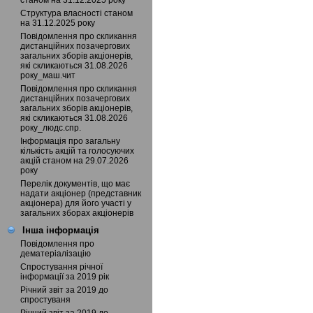
станом на 31.12.2025 року
Структура власності станом
на 31.12.2025 року
Повідомлення про скликання
дистанційних позачергових
загальних зборів акціонерів,
які скликаються 31.08.2026
року_маш.чит
Повідомлення про скликання
дистанційних позачергових
загальних зборів акціонерів,
які скликаються 31.08.2026
року_людс.спр.
Інформація про загальну
кількість акцій та голосуючих
акцій станом на 29.07.2026
року
Перелік документів, що має
надати акціонер (представник
акціонера) для його участі у
загальних зборах акціонерів
Інша інформація
Повідомлення про
дематеріалізацію
Спростування річної
інформації за 2019 рік
Річний звіт за 2019 до
спростуваня