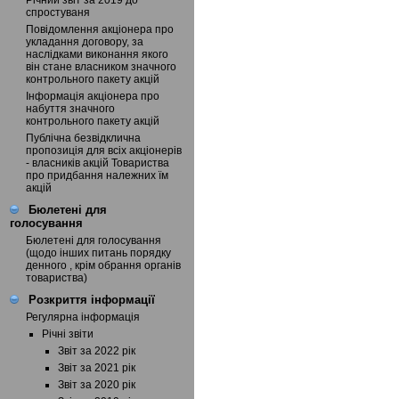
Річний звіт за 2019 до
спростуваня
Повідомлення акціонера про
укладання договору, за
наслідками виконання якого
він стане власником значного
контрольного пакету акцій
Інформація акціонера про
набуття значного
контрольного пакету акцій
Публічна безвідклична
пропозиція для всіх акціонерів
- власників акцій Товариства
про придбання належних їм
акцій
Бюлетені для
голосування
Бюлетені для голосування
(щодо інших питань порядку
денного , крім обрання органів
товариства)
Розкриття інформації
Регулярна інформація
Річні звіти
Звіт за 2022 рік
Звіт за 2021 рік
Звіт за 2020 рік