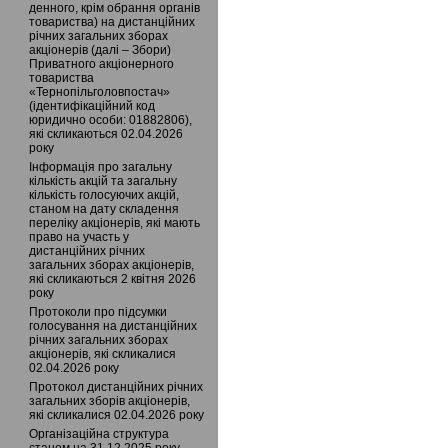
денного, крім обрання органів
товариства) на дистанційних
річних загальних зборах
акціонерів (далі – Збори)
Приватного акціонерного
товариства
«Тернопільголовпостач»
(ідентифікаційний код
юридично особи: 01882806),
які скликаються 02.04.2026
року
Інформація про загальну
кількість акцій та загальну
кількість голосуючих акцій,
станом на дату складення
переліку акціонерів, які мають
право на участь у
дистанційних річних
загальних зборах акціонерів,
які скликаються 2 квітня 2026
року
Протоколи про підсумки
голосування на дистанційних
річних загальних зборах
акціонерів, які скликалися
02.04.2026 року
Протокол дистанційних річних
загальних зборів акціонерів,
які скликалися 02.04.2026 року
Організаційна структура