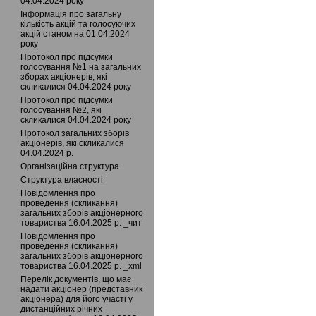
04.04.2024 року
Інформація про загальну
кількість акцій та голосуючих
акцій станом на 01.04.2024
року
Протокол про підсумки
голосування №1 на загальних
зборах акціонерів, які
скликалися 04.04.2024 року
Протокол про підсумки
голосування №2, які
скликалися 04.04.2024 року
Протокол загальних зборів
акціонерів, які скликалися
04.04.2024 р.
Організаційна структура
Структура власності
Повідомлення про
проведення (скликання)
загальних зборів акціонерного
товариства 16.04.2025 р. _чит
Повідомлення про
проведення (скликання)
загальних зборів акціонерного
товариства 16.04.2025 р. _xml
Перелік документів, що має
надати акціонер (представник
акціонера) для його участі у
дистанційних річних