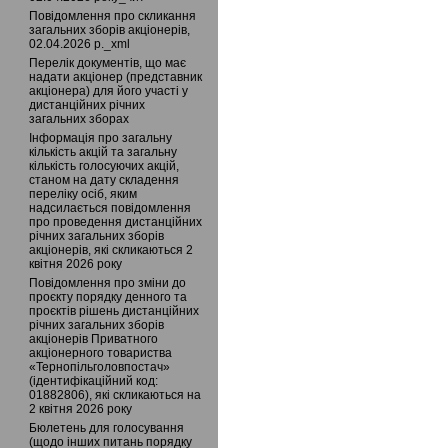
Повідомлення про скликання
загальних зборів акціонерів,
02.04.2026 р._xml
Перелік документів, що має
надати акціонер (представник
акціонера) для його участі у
дистанційних річних
загальних зборах
Інформація про загальну
кількість акцій та загальну
кількість голосуючих акцій,
станом на дату складення
переліку осіб, яким
надсилається повідомлення
про проведення дистанційних
річних загальних зборів
акціонерів, які скликаються 2
квітня 2026 року
Повідомлення про зміни до
проєкту порядку денного та
проєктів рішень дистанційних
річних загальних зборів
акціонерів Приватного
акціонерного товариства
«Тернопільголовпостач»
(ідентифікаційний код:
01882806), які скликаються на
2 квітня 2026 року
Бюлетень для голосування
(щодо інших питань порядку