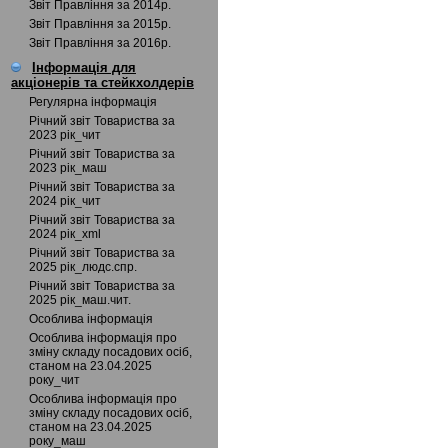
Звіт Правління за 2014р.
Звіт Правління за 2015р.
Звіт Правління за 2016р.
Інформація для
акціонерів та стейкхолдерів
Регулярна інформація
Річний звіт Товариства за
2023 рік_чит
Річний звіт Товариства за
2023 рік_маш
Річний звіт Товариства за
2024 рік_чит
Річний звіт Товариства за
2024 рік_xml
Річний звіт Товариства за
2025 рік_людс.спр.
Річний звіт Товариства за
2025 рік_маш.чит.
Особлива інформація
Особлива інформація про
зміну складу посадових осіб,
станом на 23.04.2025
року_чит
Особлива інформація про
зміну складу посадових осіб,
станом на 23.04.2025
року_маш