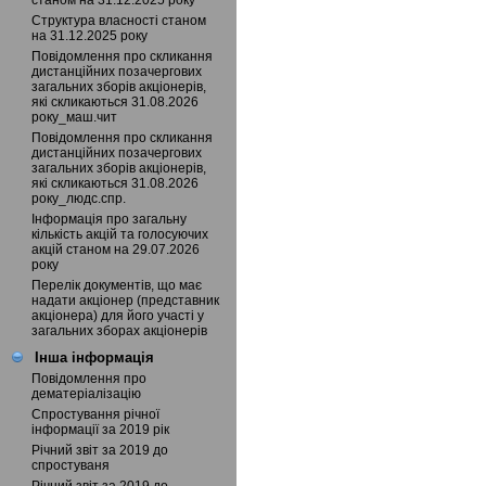
станом на 31.12.2025 року
Структура власності станом
на 31.12.2025 року
Повідомлення про скликання
дистанційних позачергових
загальних зборів акціонерів,
які скликаються 31.08.2026
року_маш.чит
Повідомлення про скликання
дистанційних позачергових
загальних зборів акціонерів,
які скликаються 31.08.2026
року_людс.спр.
Інформація про загальну
кількість акцій та голосуючих
акцій станом на 29.07.2026
року
Перелік документів, що має
надати акціонер (представник
акціонера) для його участі у
загальних зборах акціонерів
Інша інформація
Повідомлення про
дематеріалізацію
Спростування річної
інформації за 2019 рік
Річний звіт за 2019 до
спростуваня