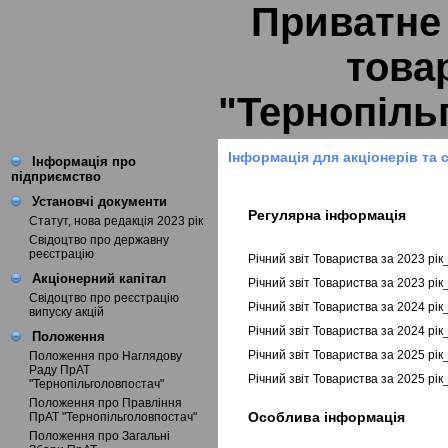
Приватне
това
"Тернопіль
Інформація для акціонерів та 
Інформація про
підприємство
Установчі документи
Регулярна інформація
Статут, нова редакція 2023 рік
Свідоцтво про державну
реєстрацію
Річний звіт Товариства за 2023 рі
Акціонерний капітал
Річний звіт Товариства за 2023 рі
Свідоцтво про реєстрацію
Річний звіт Товариства за 2024 рі
випуску акцій
Річний звіт Товариства за 2024 рі
Положення
Річний звіт Товариства за 2025 рі
Положення про Наглядову
Раду ПрАТ
Річний звіт Товариства за 2025 рі
"Тернопільголовпостач"
Положення про Правління
Особлива інформація
ПрАТ "Тернопільголовпостач"
Положення про Загальні