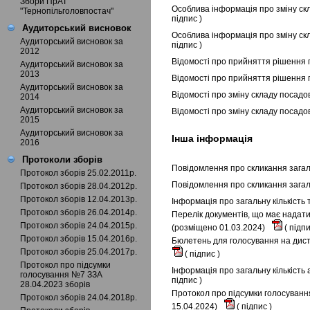
Збори ПрАТ
Особлива інформація про зміну скл
"Тернопільголовпостач"
підпис
)
Аудиторський висновок
Особлива інформація про зміну ск
Аудиторський висновок за
підпис
)
2012
Відомості про прийняття рішення 
Аудиторський висновок за
2013
Відомості про прийняття рішення 
Аудиторський висновок за
Відомості про зміну складу посадо
2014
Аудиторський висновок за
Відомості про зміну складу посадо
2015
Аудиторський висновок за
Інша інформація
2016
Протоколи зборів
Повідомлення про скликання загаль
Протокол зборів 25.02.2011р.
Повідомлення про скликання загал
Протокол зборів 28.04.2012р.
Протокол зборів 12.04.2013р.
Інформація про загальну кількість
Протокол зборів 26.04.2014р.
Перелік документів, що має надати
Протокол зборів 24.04.2015р.
(розміщено 01.03.2024)
(
підп
Протокол зборів 15.04.2016р.
Бюлетень для голосування на диста
Протокол зборів 25.04.2017р.
(
підпис
)
Протокол про підсумки
Інформація про загальну кількість
голосування №7 ЗЗА
підпис
)
28.04.2023 зборів
Протокол про підсумки голосування
Протокол зборів 24.04.2018р.
15.04.2024)
(
підпис
)