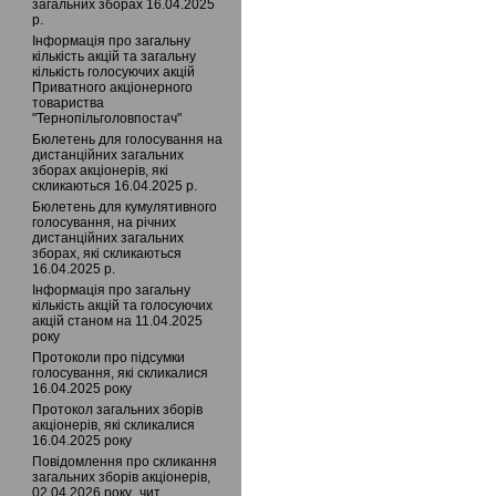
загальних зборах 16.04.2025
р.
Інформація про загальну
кількість акцій та загальну
кількість голосуючих акцій
Приватного акцiонерного
товариства
"Тернопільголовпостач"
Бюлетень для голосування на
дистанційних загальних
зборах акціонерів, які
скликаються 16.04.2025 р.
Бюлетень для кумулятивного
голосування, на річних
дистанційних загальних
зборах, які скликаються
16.04.2025 р.
Інформація про загальну
кількість акцій та голосуючих
акцій станом на 11.04.2025
року
Протоколи про підсумки
голосування, які скликалися
16.04.2025 року
Протокол загальних зборів
акціонерів, які скликалися
16.04.2025 року
Повідомлення про скликання
загальних зборів акціонерів,
02.04.2026 року_чит