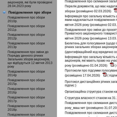
Повідомлення про скликання загаль
акціонерів, які були проведені
28.04.2023 року
Перелік документів, що має надати
зборах (розміщено 02.03.2026)
Повідомлення про збори
Інформація про загальну кількість 
Повідомлення про збори
яким надсилається повідомлення пр
2010р.
квітня 2026 року (розміщено 02.03
Повідомлення про збори
2011р.
Повідомлення про зміни до проєкту
Приватного акціонерного товариств
Повідомлення про збори
2012р.
квітня 2026 року (розміщено 13.03
Повідомлення про збори
Бюлетень для голосування (щодо і
2013р
річних загальних зборах акціонері
Повідомлення про зміни до
(ідентифікаційний код юридично ос
Порядку денного річних
Інформація про загальну кількість 
Загальних зборів акціонерів,
акціонерів, які мають право на уча
що відбудуться 12 квітня 2013
року (розміщено 01.04.2026)
(
року
Протоколи про підсумки голосуванн
Повідомлення про збори
2014р
(розміщено 17.04.2026)
(
підп
Повідомлення про збори
Протокол дистанційних річних зага
2015р.
підпис
)
Повідомлення про збори
Організаційна структура станом на
2016р
Повідомлення про збори
Структура власності станом на 31.
2017р.
Повідомлення про скликання дистан
Повідомлення про збори
року_маш.чит (розміщено 31.07.2
2018р.
Повідомлення про скликання дистан
Повідомлення про збори