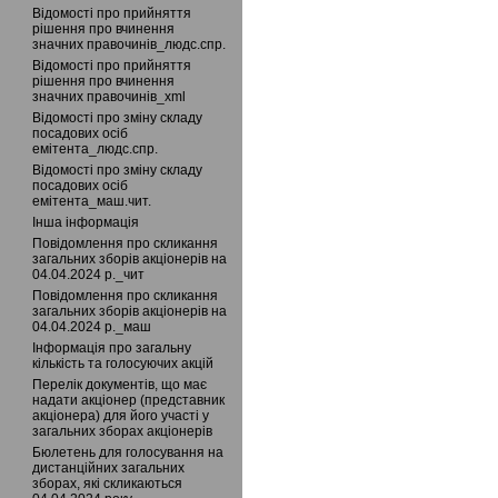
Відомості про прийняття
рішення про вчинення
значних правочинів_людс.спр.
Відомості про прийняття
рішення про вчинення
значних правочинів_xml
Відомості про зміну складу
посадових осіб
емітента_людс.спр.
Відомості про зміну складу
посадових осіб
емітента_маш.чит.
Інша інформація
Повідомлення про скликання
загальних зборів акціонерів на
04.04.2024 р._чит
Повідомлення про скликання
загальних зборів акціонерів на
04.04.2024 р._маш
Інформація про загальну
кількість та голосуючих акцій
Перелік документів, що має
надати акціонер (представник
акціонера) для його участі у
загальних зборах акціонерів
Бюлетень для голосування на
дистанційних загальних
зборах, які скликаються