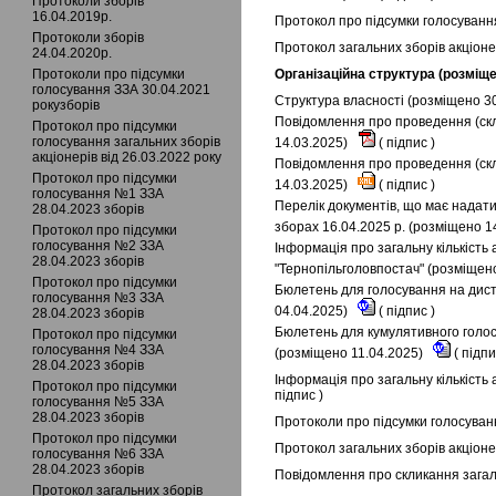
Протоколи зборів
16.04.2019р.
Протокол про підсумки голосування
Протоколи зборів
Протокол загальних зборів акціонер
24.04.2020р.
Протоколи про підсумки
Організаційна структура (розміще
голосування ЗЗА 30.04.2021
Структура власності (розміщено 3
рокузборів
Повідомлення про проведення (скл
Протокол про підсумки
голосування загальних зборів
14.03.2025)
(
підпис
)
акціонерів від 26.03.2022 року
Повідомлення про проведення (скл
Протокол про підсумки
14.03.2025)
(
підпис
)
голосування №1 ЗЗА
Перелік документів, що має надати
28.04.2023 зборів
зборах 16.04.2025 р. (розміщено 1
Протокол про підсумки
голосування №2 ЗЗА
Інформація про загальну кількість 
28.04.2023 зборів
"Тернопільголовпостач" (розміщен
Протокол про підсумки
Бюлетень для голосування на диста
голосування №3 ЗЗА
04.04.2025)
(
підпис
)
28.04.2023 зборів
Бюлетень для кумулятивного голосу
Протокол про підсумки
голосування №4 ЗЗА
(розміщено 11.04.2025)
(
підп
28.04.2023 зборів
Інформація про загальну кількість 
Протокол про підсумки
підпис
)
голосування №5 ЗЗА
28.04.2023 зборів
Протоколи про підсумки голосуванн
Протокол про підсумки
Протокол загальних зборів акціоне
голосування №6 ЗЗА
28.04.2023 зборів
Повідомлення про скликання загаль
Протокол загальних зборів