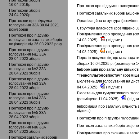
Протоколи зборів
16.04.2019р.
Протокол про підсумки голосування
Протоколи зборів
Протокол загальних зборів акціонер
24.04.2020р.
Протоколи про підсумки
Організаційна структура (розміще
голосування ЗЗА 30.04.2021
Структура власності (розміщено 3
рокузборів
Повідомлення про проведення (скл
Протокол про підсумки
голосування загальних зборів
14.03.2025)
(
підпис
)
акціонерів від 26.03.2022 року
Повідомлення про проведення (скл
Протокол про підсумки
14.03.2025)
(
підпис
)
голосування №1 ЗЗА
Перелік документів, що має надати
28.04.2023 зборів
зборах 16.04.2025 р. (розміщено 1
Протокол про підсумки
голосування №2 ЗЗА
Інформація про загальну кількіст
28.04.2023 зборів
"Тернопільголовпостач" (розміще
Протокол про підсумки
Бюлетень для голосування на диста
голосування №3 ЗЗА
04.04.2025)
(
підпис
)
28.04.2023 зборів
Бюлетень для кумулятивного голосу
Протокол про підсумки
голосування №4 ЗЗА
(розміщено 11.04.2025)
(
підп
28.04.2023 зборів
Інформація про загальну кількість 
Протокол про підсумки
підпис
)
голосування №5 ЗЗА
28.04.2023 зборів
Протоколи про підсумки голосуванн
Протокол про підсумки
Протокол загальних зборів акціоне
голосування №6 ЗЗА
28.04.2023 зборів
Повідомлення про скликання загаль
Протокол загальних зборів