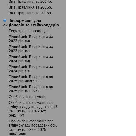
Звіт Правління за 2014р.
Звіт Правління за 2015р.
Звіт Правління за 2016р.
Інформація для
акціонерів та стейкхолдерів
Регулярна інформація
Річний звіт Товариства за
2023 рік_чит
Річний звіт Товариства за
2023 рік_маш
Річний звіт Товариства за
2024 рік_чит
Річний звіт Товариства за
2024 рік_xml
Річний звіт Товариства за
2025 рік_людс.спр.
Річний звіт Товариства за
2025 рік_маш.чит.
Особлива інформація
Особлива інформація про
зміну складу посадових осіб,
станом на 23.04.2025
року_чит
Особлива інформація про
зміну складу посадових осіб,
станом на 23.04.2025
року_маш