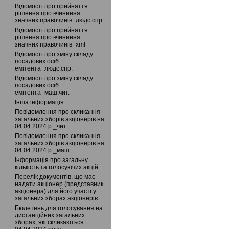
Відомості про прийняття
рішення про вчинення
значних правочинів_людс.спр.
Відомості про прийняття
рішення про вчинення
значних правочинів_xml
Відомості про зміну складу
посадових осіб
емітента_людс.спр.
Відомості про зміну складу
посадових осіб
емітента_маш.чит.
Інша інформація
Повідомлення про скликання
загальних зборів акціонерів на
04.04.2024 р._чит
Повідомлення про скликання
загальних зборів акціонерів на
04.04.2024 р._маш
Інформація про загальну
кількість та голосуючих акцій
Перелік документів, що має
надати акціонер (представник
акціонера) для його участі у
загальних зборах акціонерів
Бюлетень для голосування на
дистанційних загальних
зборах, які скликаються