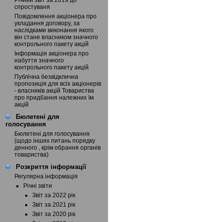
Річний звіт за 2019 до
спростуваня
Повідомлення акціонера про
укладання договору, за
наслідками виконання якого
він стане власником значного
контрольного пакету акцій
Інформація акціонера про
набуття значного
контрольного пакету акцій
Публічна безвідклична
пропозиція для всіх акціонерів
- власників акцій Товариства
про придбання належних їм
акцій
Бюлетені для
голосування
Бюлетені для голосування
(щодо інших питань порядку
денного , крім обрання органів
товариства)
Розкриття інформації
Регулярна інформація
Річні звіти
Звіт за 2022 рік
Звіт за 2021 рік
Звіт за 2020 рік