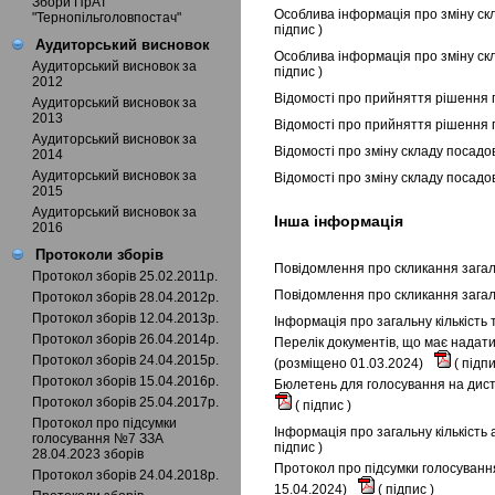
Збори ПрАТ
Особлива інформація про зміну скл
"Тернопільголовпостач"
підпис
)
Аудиторський висновок
Особлива інформація про зміну ск
Аудиторський висновок за
підпис
)
2012
Відомості про прийняття рішення 
Аудиторський висновок за
2013
Відомості про прийняття рішення 
Аудиторський висновок за
Відомості про зміну складу посадо
2014
Аудиторський висновок за
Відомості про зміну складу посадо
2015
Аудиторський висновок за
Інша інформація
2016
Протоколи зборів
Повідомлення про скликання загаль
Протокол зборів 25.02.2011р.
Повідомлення про скликання загал
Протокол зборів 28.04.2012р.
Протокол зборів 12.04.2013р.
Інформація про загальну кількість
Протокол зборів 26.04.2014р.
Перелік документів, що має надати
Протокол зборів 24.04.2015р.
(розміщено 01.03.2024)
(
підп
Протокол зборів 15.04.2016р.
Бюлетень для голосування на диста
Протокол зборів 25.04.2017р.
(
підпис
)
Протокол про підсумки
Інформація про загальну кількість
голосування №7 ЗЗА
підпис
)
28.04.2023 зборів
Протокол про підсумки голосування
Протокол зборів 24.04.2018р.
15.04.2024)
(
підпис
)