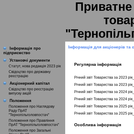
Приватне
това
"Тернопіль
Інформація для акціонерів та 
Інформація про
підприємство
Установчі документи
Регулярна інформація
Статут, нова редакція 2023 рік
Свідоцтво про державну
реєстрацію
Річний звіт Товариства за 2023 рі
Акціонерний капітал
Річний звіт Товариства за 2023 рі
Свідоцтво про реєстрацію
Річний звіт Товариства за 2024 рі
випуску акцій
Річний звіт Товариства за 2024 рі
Положення
Річний звіт Товариства за 2025 рі
Положення про Наглядову
Раду ПрАТ
Річний звіт Товариства за 2025 рі
"Тернопільголовпостач"
Положення про Правління
Особлива інформація
ПрАТ "Тернопільголовпостач"
Положення про Загальні