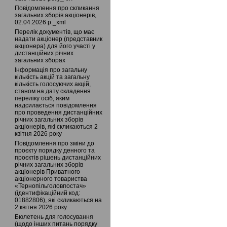
Повідомлення про скликання
загальних зборів акціонерів,
02.04.2026 р._xml
Перелік документів, що має
надати акціонер (представник
акціонера) для його участі у
дистанційних річних
загальних зборах
Інформація про загальну
кількість акцій та загальну
кількість голосуючих акцій,
станом на дату складення
переліку осіб, яким
надсилається повідомлення
про проведення дистанційних
річних загальних зборів
акціонерів, які скликаються 2
квітня 2026 року
Повідомлення про зміни до
проєкту порядку денного та
проєктів рішень дистанційних
річних загальних зборів
акціонерів Приватного
акціонерного товариства
«Тернопільголовпостач»
(ідентифікаційний код:
01882806), які скликаються на
2 квітня 2026 року
Бюлетень для голосування
(щодо інших питань порядку