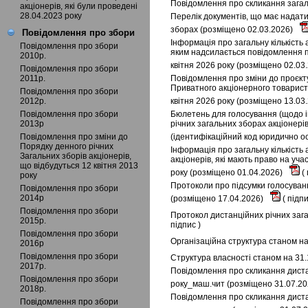
Повідомлення про скликання загаль
акціонерів, які були проведені
28.04.2023 року
Перелік документів, що має надати
зборах (розміщено 02.03.2026)
Повідомлення про збори
Інформація про загальну кількість 
Повідомлення про збори
яким надсилається повідомлення пр
2010р.
квітня 2026 року (розміщено 02.03
Повідомлення про збори
2011р.
Повідомлення про зміни до проєкту
Приватного акціонерного товариств
Повідомлення про збори
2012р.
квітня 2026 року (розміщено 13.03
Повідомлення про збори
Бюлетень для голосування (щодо і
2013р
річних загальних зборах акціонері
Повідомлення про зміни до
(ідентифікаційний код юридично ос
Порядку денного річних
Інформація про загальну кількість 
Загальних зборів акціонерів,
акціонерів, які мають право на уча
що відбудуться 12 квітня 2013
року (розміщено 01.04.2026)
(
року
Протоколи про підсумки голосуванн
Повідомлення про збори
2014р
(розміщено 17.04.2026)
(
підп
Повідомлення про збори
Протокол дистанційних річних зага
2015р.
підпис
)
Повідомлення про збори
Організаційна структура станом на
2016р
Повідомлення про збори
Структура власності станом на 31.
2017р.
Повідомлення про скликання дистан
Повідомлення про збори
року_маш.чит (розміщено 31.07.2
2018р.
Повідомлення про скликання дистан
Повідомлення про збори