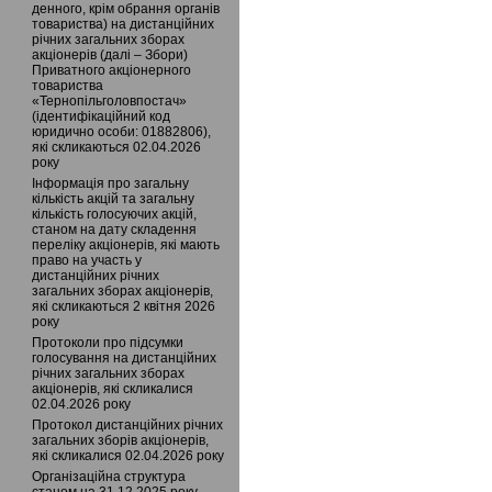
денного, крім обрання органів
товариства) на дистанційних
річних загальних зборах
акціонерів (далі – Збори)
Приватного акціонерного
товариства
«Тернопільголовпостач»
(ідентифікаційний код
юридично особи: 01882806),
які скликаються 02.04.2026
року
Інформація про загальну
кількість акцій та загальну
кількість голосуючих акцій,
станом на дату складення
переліку акціонерів, які мають
право на участь у
дистанційних річних
загальних зборах акціонерів,
які скликаються 2 квітня 2026
року
Протоколи про підсумки
голосування на дистанційних
річних загальних зборах
акціонерів, які скликалися
02.04.2026 року
Протокол дистанційних річних
загальних зборів акціонерів,
які скликалися 02.04.2026 року
Організаційна структура