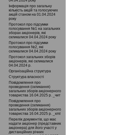
04.04.2024 року
Інформація про загальну
кількість акцій та голосуючих
акцій станом на 01.04.2024
року
Протокол про підсумки
голосування №1 на загальних
зборах акціонерів, які
скликалися 04.04.2024 року
Протокол про підсумки
голосування №2, які
скликалися 04.04.2024 року
Протокол загальних зборів
акціонерів, які скликалися
04.04.2024 р.
Організаційна структура
Структура власності
Повідомлення про
проведення (скликання)
загальних зборів акціонерного
товариства 16.04.2025 р. _чит
Повідомлення про
проведення (скликання)
загальних зборів акціонерного
товариства 16.04.2025 р. _xml
Перелік документів, що має
надати акціонер (представник
акціонера) для його участі у
дистанційних річних