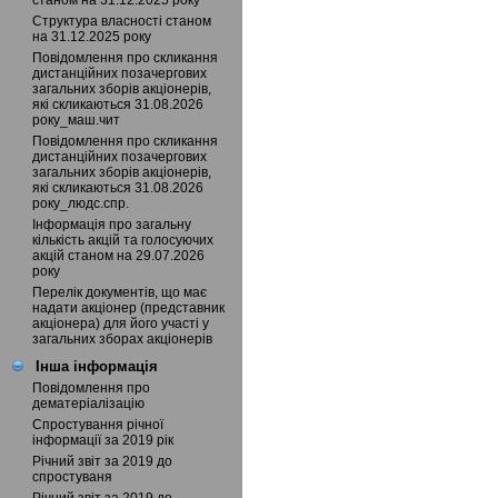
станом на 31.12.2025 року
Структура власності станом
на 31.12.2025 року
Повідомлення про скликання
дистанційних позачергових
загальних зборів акціонерів,
які скликаються 31.08.2026
року_маш.чит
Повідомлення про скликання
дистанційних позачергових
загальних зборів акціонерів,
які скликаються 31.08.2026
року_людс.спр.
Інформація про загальну
кількість акцій та голосуючих
акцій станом на 29.07.2026
року
Перелік документів, що має
надати акціонер (представник
акціонера) для його участі у
загальних зборах акціонерів
Інша інформація
Повідомлення про
дематеріалізацію
Спростування річної
інформації за 2019 рік
Річний звіт за 2019 до
спростуваня