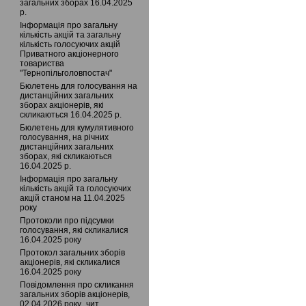
загальних зборах 16.04.2025
р.
Інформація про загальну
кількість акцій та загальну
кількість голосуючих акцій
Приватного акцiонерного
товариства
"Тернопільголовпостач"
Бюлетень для голосування на
дистанційних загальних
зборах акціонерів, які
скликаються 16.04.2025 р.
Бюлетень для кумулятивного
голосування, на річних
дистанційних загальних
зборах, які скликаються
16.04.2025 р.
Інформація про загальну
кількість акцій та голосуючих
акцій станом на 11.04.2025
року
Протоколи про підсумки
голосування, які скликалися
16.04.2025 року
Протокол загальних зборів
акціонерів, які скликалися
16.04.2025 року
Повідомлення про скликання
загальних зборів акціонерів,
02.04.2026 року_чит