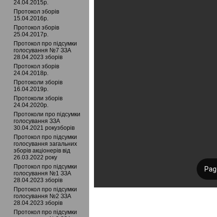
24.04.2015р.
Протокол зборів
15.04.2016р.
Протокол зборів
25.04.2017р.
Протокол про підсумки
голосування №7 ЗЗА
28.04.2023 зборів
Протокол зборів
24.04.2018р.
Протоколи зборів
16.04.2019р.
Протоколи зборів
24.04.2020р.
Протоколи про підсумки
голосування ЗЗА
30.04.2021 рокузборів
Протокол про підсумки
голосування загальних
зборів акціонерів від
26.03.2022 року
Протокол про підсумки
голосування №1 ЗЗА
28.04.2023 зборів
Протокол про підсумки
голосування №2 ЗЗА
28.04.2023 зборів
Протокол про підсумки