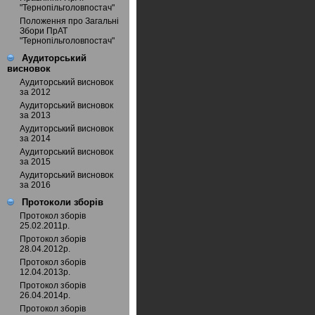
"Тернопільголовпостач"
Положення про Загальні
Збори ПрАТ
"Тернопільголовпостач"
Аудиторський
висновок
Аудиторський висновок
за 2012
Аудиторський висновок
за 2013
Аудиторський висновок
за 2014
Аудиторський висновок
за 2015
Аудиторський висновок
за 2016
Протоколи зборів
Протокол зборів
25.02.2011р.
Протокол зборів
28.04.2012р.
Протокол зборів
12.04.2013р.
Протокол зборів
26.04.2014р.
Протокол зборів