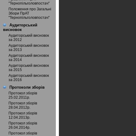
"Тернопільголовпостач"
Положення про Загальні
Збори ПрАТ
"Тернопільголовпостач"
Аудиторський
висновок
Аудиторський висновок
за 2012
Аудиторський висновок
за 2013
Аудиторський висновок
за 2014
Аудиторський висновок
за 2015
Аудиторський висновок
за 2016
Протоколи зборів
Протокол зборів
25.02.2011р.
Протокол зборів
28.04.2012р.
Протокол зборів
12.04.2013р.
Протокол зборів
26.04.2014р.
Протокол зборів