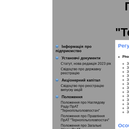
"Т
Рег
Інформація про
підприємство
Річн
Установчі документи
З
Статут, нова редакція 2023 рік
З
Свідоцтво про державну
З
реєстрацію
З
З
Акціонерний капітал
З
Свідоцтво про реєстрацію
З
випуску акцій
З
З
Положення
З
Положення про Наглядову
З
Раду ПрАТ
З
"Тернопільголовпостач"
З
Положення про Правління
ПрАТ "Тернопільголовпостач"
Осо
Положення про Загальні