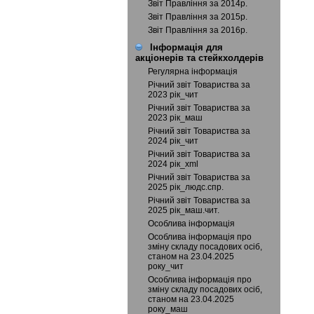
Звіт Правління за 2014р.
Звіт Правління за 2015р.
Звіт Правління за 2016р.
Інформація для
акціонерів та стейкхолдерів
Регулярна інформація
Річний звіт Товариства за
2023 рік_чит
Річний звіт Товариства за
2023 рік_маш
Річний звіт Товариства за
2024 рік_чит
Річний звіт Товариства за
2024 рік_xml
Річний звіт Товариства за
2025 рік_людс.спр.
Річний звіт Товариства за
2025 рік_маш.чит.
Особлива інформація
Особлива інформація про
зміну складу посадових осіб,
станом на 23.04.2025
року_чит
Особлива інформація про
зміну складу посадових осіб,
станом на 23.04.2025
року_маш