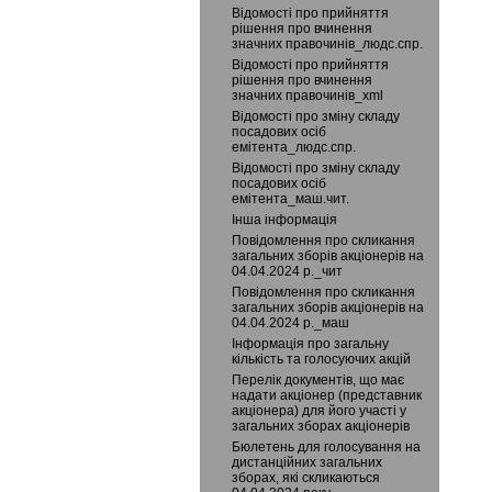
Відомості про прийняття
рішення про вчинення
значних правочинів_людс.спр.
Відомості про прийняття
рішення про вчинення
значних правочинів_xml
Відомості про зміну складу
посадових осіб
емітента_людс.спр.
Відомості про зміну складу
посадових осіб
емітента_маш.чит.
Інша інформація
Повідомлення про скликання
загальних зборів акціонерів на
04.04.2024 р._чит
Повідомлення про скликання
загальних зборів акціонерів на
04.04.2024 р._маш
Інформація про загальну
кількість та голосуючих акцій
Перелік документів, що має
надати акціонер (представник
акціонера) для його участі у
загальних зборах акціонерів
Бюлетень для голосування на
дистанційних загальних
зборах, які скликаються